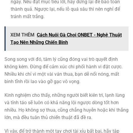
ngày. Nếu đạt mục tiêu lời, hãy dừng lại để bảo toàn
thành quả. Ngược lại, nếu lỗ quá sâu thì nên nghỉ để
tránh mất trắng.
XEM THÊM
Cách Nuôi Gà Chọi ONBET - Nghệ Thuật
Tạo Nên Những Chiến Binh
Song song với đó, tâm lý cũng đóng vai trò quyết định
không kém. Đừng để cảm xúc chi phối hành vi đặt cược.
Nhiều khi chỉ vì một vài ván thua, bạn dễ nổi nóng, mất
bình tĩnh rồi lao vào gỡ gạc vô vọng.
Kinh nghiệm cho thấy, những người biết kiên trì, lạnh lùng
và tỉnh táo sẽ luôn có khả năng lội ngược dòng tốt hơn
nhiều. Họ không sợ thua, cũng chẳng huyễn hoặc khi thắng
lớn, mà đều tuân thủ chiến thuật đã đề ra.
Vì vậy, để trở thành một tay chơi tài xỉu bất bại, hãy tập