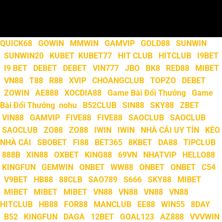
QUICK68
GOWIN
MMWIN
GAMVIP
GOLD88
SUNWIN
SUNWIN20
KUBET
KUBET77
HIT CLUB
HITCLUB
I9BET
I9 BET
DEBET
DEBET
VIN777
JBO
BK8
RED88
MIBET
VN88
T88
R88
XVIP
CHOANGCLUB
TOPZO
DEBET
ZOWIN
AE888
XOCDIA88
Game Bài Đổi Thưởng
Game
Bài Đổi Thưởng
nohu
B52CLUB
SIN88
SKY88
ZBET
VIN88
GAMVIP
FIVE88
FIVE88
SAOCLUB
SAOCLUB
SAOCLUB
ZO88
ZO88
IWIN
IWIN
NHÀ CÁI UY TÍN
KÈO
NHÀ CÁI
SBOBET
FI88
BET365
8KBET
DA88
TIPCLUB
888B
XIN88
OXBET
KING88
69VN
NHATVIP
HELLO88
KINGFUN
GEMWIN
ONBET
WW88
ONBET
ONBET
C54
V9BET
HB88
88CLB
SAO789
S666
SKY88
MIBET
MIBET
MIBET
MIBET
VN88
VN88
VN88
VN88
HITCLUB
HB88
FOR88
MANCLUB
EE88
WIN55
8DAY
B52
KINGFUN
DAGA
12BET
GOAL123
AZ888
VVVWIN