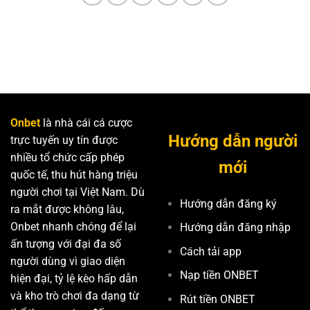
Onbet
là nhà cái cá cược
Hướng dẫn người
trực tuyến uy tín được
nhiều tổ chức cấp phép
mới
quốc tế, thu hút hàng triệu
người chơi tại Việt Nam. Dù
Hướng dẫn đăng ký
ra mắt được không lâu,
Onbet nhanh chóng để lại
Hướng dẫn đăng nhập
ấn tượng với đại đa số
Cách tải app
người dùng vì giao diện
Nạp tiền ONBET
hiện đại, tỷ lệ kèo hấp dẫn
và kho trò chơi đa dạng từ
Rút tiền ONBET