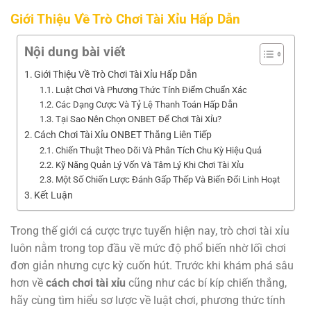
Giới Thiệu Về Trò Chơi Tài Xỉu Hấp Dẫn
Nội dung bài viết
Giới Thiệu Về Trò Chơi Tài Xỉu Hấp Dẫn
Luật Chơi Và Phương Thức Tính Điểm Chuẩn Xác
Các Dạng Cược Và Tỷ Lệ Thanh Toán Hấp Dẫn
Tại Sao Nên Chọn ONBET Để Chơi Tài Xỉu?
Cách Chơi Tài Xỉu ONBET Thắng Liên Tiếp
Chiến Thuật Theo Dõi Và Phân Tích Chu Kỳ Hiệu Quả
Kỹ Năng Quản Lý Vốn Và Tâm Lý Khi Chơi Tài Xỉu
Một Số Chiến Lược Đánh Gấp Thếp Và Biến Đổi Linh Hoạt
Kết Luận
Trong thế giới cá cược trực tuyến hiện nay, trò chơi tài xỉu
luôn nằm trong top đầu về mức độ phổ biến nhờ lối chơi
đơn giản nhưng cực kỳ cuốn hút. Trước khi khám phá sâu
hơn về
cách chơi tài xỉu
cũng như các bí kíp chiến thắng,
hãy cùng tìm hiểu sơ lược về luật chơi, phương thức tính