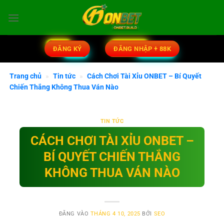
Bỏ
qua
nội
dung
ĐĂNG KÝ
ĐĂNG NHẬP + 88K
Trang chủ
»
Tin tức
»
Cách Chơi Tài Xỉu ONBET – Bí Quyết
Chiến Thắng Không Thua Ván Nào
TIN TỨC
CÁCH CHƠI TÀI XỈU ONBET –
BÍ QUYẾT CHIẾN THẮNG
KHÔNG THUA VÁN NÀO
ĐĂNG VÀO
THÁNG 4 10, 2025
BỞI
SEO