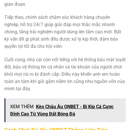
gián đoạn.
Tiếp theo, chính sách chăm sóc khách hàng chuyên
nghiệp, hỗ trợ 24/7 giúp giải đáp mọi thắc mắc nhanh
chóng, tăng trải nghiệm người dùng lên tầm cao mới. Bất
kỳ vấn đề gì phát sinh đều được xử lý kịp thời, đảm bảo
quyền lợi tối đa cho hội viên.
Cuối cùng, nhà cái còn nổi tiếng với hệ thống bảo mật tuyệt
đối, bảo vệ thông tin cá nhân và tài khoản của người chơi
khỏi mọi rủi ro bị đánh cắp. Điều này khiến anh em hoàn
toàn an tâm khi gửi gắm niềm tin cũng như nguồn vốn của
mình tại đây.
XEM THÊM
Kèo Châu Âu ONBET - Bí Kíp Cá Cược
Đỉnh Cao Từ Vùng Đất Bóng Đá