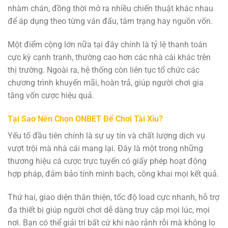
nhàm chán, đồng thời mở ra nhiều chiến thuật khác nhau
để áp dụng theo từng ván đấu, tâm trạng hay nguồn vốn.
Một điểm cộng lớn nữa tại đây chính là tỷ lệ thanh toán
cực kỳ cạnh tranh, thường cao hơn các nhà cái khác trên
thị trường. Ngoài ra, hệ thống còn liên tục tổ chức các
chương trình khuyến mãi, hoàn trả, giúp người chơi gia
tăng vốn cược hiệu quả.
Tại Sao Nên Chọn ONBET Để Chơi Tài Xỉu?
Yếu tố đầu tiên chính là sự uy tín và chất lượng dịch vụ
vượt trội mà nhà cái mang lại. Đây là một trong những
thương hiệu cá cược trực tuyến có giấy phép hoạt động
hợp pháp, đảm bảo tính minh bạch, công khai mọi kết quả.
Thứ hai, giao diện thân thiện, tốc độ load cực nhanh, hỗ trợ
đa thiết bị giúp người chơi dễ dàng truy cập mọi lúc, mọi
nơi. Bạn có thể giải trí bất cứ khi nào rảnh rỗi mà không lo