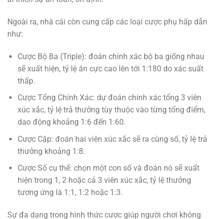
Ngoài ra, nhà cái còn cung cấp các loại cược phụ hấp dẫn
như:
Cược Bộ Ba (Triple): đoán chính xác bộ ba giống nhau
sẽ xuất hiện, tỷ lệ ăn cực cao lên tới 1:180 do xác suất
thấp.
Cược Tổng Chính Xác: dự đoán chính xác tổng 3 viên
xúc xắc, tỷ lệ trả thưởng tùy thuộc vào từng tổng điểm,
dao động khoảng 1:6 đến 1:60.
Cược Cặp: đoán hai viên xúc xắc sẽ ra cùng số, tỷ lệ trả
thưởng khoảng 1:8.
Cược Số cụ thể: chọn một con số và đoán nó sẽ xuất
hiện trong 1, 2 hoặc cả 3 viên xúc xắc, tỷ lệ thưởng
tương ứng là 1:1, 1:2 hoặc 1:3.
Sự đa dạng trong hình thức cược giúp người chơi không