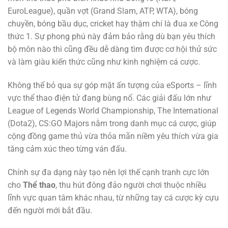
EuroLeague), quần vợt (Grand Slam, ATP, WTA), bóng
chuyền, bóng bầu dục, cricket hay thậm chí là đua xe Công
thức 1. Sự phong phú này đảm bảo rằng dù bạn yêu thích
bộ môn nào thì cũng đều dễ dàng tìm được cơ hội thử sức
và làm giàu kiến thức cũng như kinh nghiệm cá cược.
Không thể bỏ qua sự góp mặt ấn tượng của eSports – lĩnh
vực thể thao điện tử đang bùng nổ. Các giải đấu lớn như
League of Legends World Championship, The International
(Dota2), CS:GO Majors nằm trong danh mục cá cược, giúp
cộng đồng game thủ vừa thỏa mãn niềm yêu thích vừa gia
tăng cảm xúc theo từng ván đấu.
Chính sự đa dạng này tạo nên lợi thế cạnh tranh cực lớn
cho
Thể thao
, thu hút đông đảo người chơi thuộc nhiều
lĩnh vực quan tâm khác nhau, từ những tay cá cược kỳ cựu
đến người mới bắt đầu.