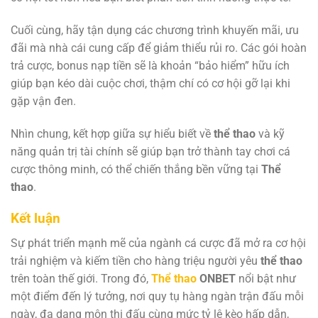
Cuối cùng, hãy tận dụng các chương trình khuyến mãi, ưu
đãi mà nhà cái
cung cấp để giảm thiểu rủi ro. Các gói hoàn
trả cược, bonus nạp tiền sẽ là khoản “bảo hiểm” hữu ích
giúp bạn kéo dài cuộc chơi, thậm chí có cơ hội gỡ lại khi
gặp vận đen.
Nhìn chung, kết hợp giữa sự hiểu biết về
thể thao
và kỹ
năng quản trị tài chính sẽ giúp bạn trở thành tay chơi cá
cược thông minh, có thể chiến thắng bền vững tại
Thể
thao
.
Kết luận
Sự phát triển mạnh mẽ của ngành cá cược đã mở ra cơ hội
trải nghiệm và kiếm tiền cho hàng triệu người yêu
thể thao
trên toàn thế giới. Trong đó,
Thể thao
ONBET
nổi bật như
một điểm đến lý tưởng, nơi quy tụ hàng ngàn trận đấu mỗi
ngày, đa dạng môn thi đấu cùng mức tỷ lệ kèo hấp dẫn,