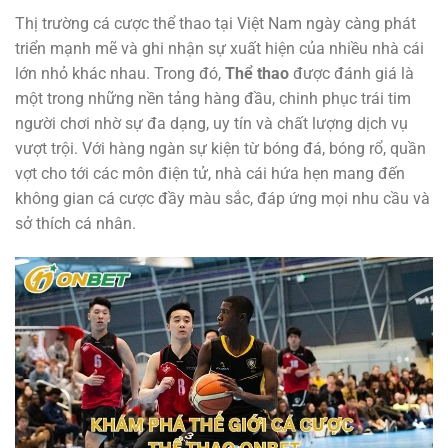
Thị trường cá cược thể thao tại Việt Nam ngày càng phát
triển mạnh mẽ và ghi nhận sự xuất hiện của nhiều nhà cái
lớn nhỏ khác nhau. Trong đó,
Thể thao
được đánh giá là
một trong những nền tảng hàng đầu, chinh phục trái tim
người chơi nhờ sự đa dạng, uy tín và chất lượng dịch vụ
vượt trội. Với hàng ngàn sự kiện từ bóng đá, bóng rổ, quần
vợt cho tới các môn điện tử, nhà cái
hứa hẹn mang đến
không gian cá cược đầy màu sắc, đáp ứng mọi nhu cầu và
sở thích cá nhân.