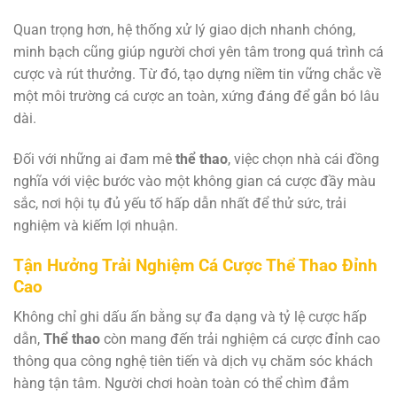
Quan trọng hơn, hệ thống xử lý giao dịch nhanh chóng,
minh bạch cũng giúp người chơi yên tâm trong quá trình cá
cược và rút thưởng. Từ đó, tạo dựng niềm tin vững chắc về
một môi trường cá cược an toàn, xứng đáng để gắn bó lâu
dài.
Đối với những ai đam mê
thể thao
, việc chọn nhà cái
đồng
nghĩa với việc bước vào một không gian cá cược đầy màu
sắc, nơi hội tụ đủ yếu tố hấp dẫn nhất để thử sức, trải
nghiệm và kiếm lợi nhuận.
Tận Hưởng Trải Nghiệm Cá Cược Thể Thao Đỉnh
Cao
Không chỉ ghi dấu ấn bằng sự đa dạng và tỷ lệ cược hấp
dẫn,
Thể thao
còn mang đến trải nghiệm cá cược đỉnh cao
thông qua công nghệ tiên tiến và dịch vụ chăm sóc khách
hàng tận tâm. Người chơi hoàn toàn có thể chìm đắm