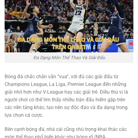
Đa Dạng Môn Thể Thao Và Giải Đấu
Bóng đá chắc chắn vẫn “vua”, với đủ các giải đấu từ
Champions League, La Liga, Premier League đến những
giải nhỏ hơn như V-League hay các giải trẻ. Điều thú vị là
người chơi có thể tìm thấy nhiều trận đấu hiếm gặp trên
các nền tảng khác, tạo nên sự độc đáo và đa dạng trong
lựa chọn cá cược.
Bên cạnh bóng đá, nhà cái
cũng chú trọng khai thác các
môn thể thao phổ biến khác như bóng rổ (NBA,