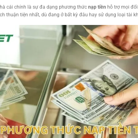
hà cái chính là sự đa dạng phương thức
nạp tiền
hỗ trợ mọi đối
ịch thuận tiện nhất, dù đang ở bất kỳ đâu hay sử dụng loại tài 