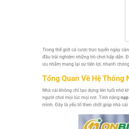
Trong thế giới cá cược trực tuyến ngày càng
đầu trải nghiệm những trò chơi hấp dẫn. Đ
ưu nhằm mang lại sự tiện lợi, nhanh chón
Tổng Quan Về Hệ Thống 
Nhà cái không chỉ tạo dựng tên tuổi nhờ k
người chơi mọi lúc mọi nơi. Tính năng
nạp 
mình. Đây là yếu tố then chốt giúp nhà cái 