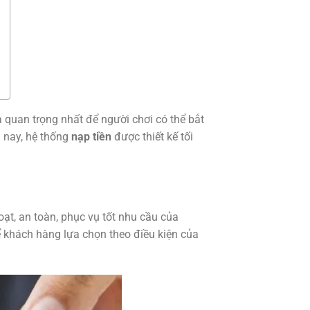
à quan trọng nhất để người chơi có thể bắt
n nay, hệ thống
nạp tiền
được thiết kế tối
ạt, an toàn, phục vụ tốt nhu cầu của
ể khách hàng lựa chọn theo điều kiện của