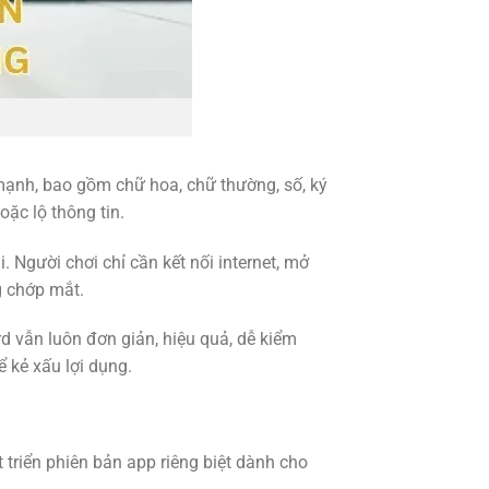
mạnh, bao gồm chữ hoa, chữ thường, số, ký
ặc lộ thông tin.
 Người chơi chỉ cần kết nối internet, mở
g chớp mắt.
vẫn luôn đơn giản, hiệu quả, dễ kiểm
ể kẻ xấu lợi dụng.
 triển phiên bản app riêng biệt dành cho