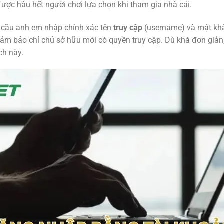
được hầu hết người chơi lựa chọn khi tham gia nhà cái
.
 cầu anh em nhập chính xác tên
truy cập
(username) và mật khẩu
đảm bảo chỉ chủ sở hữu mới có quyền truy cập. Dù khá đơn giản,
ch này.