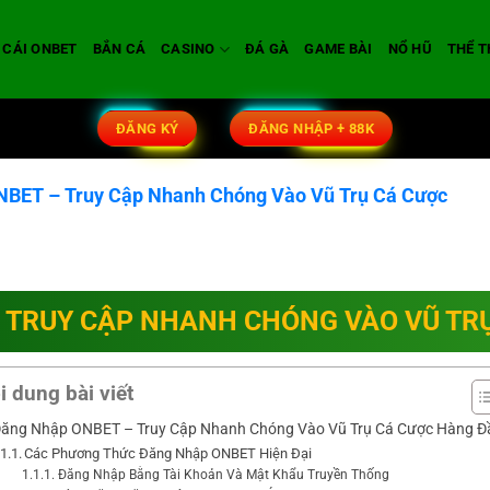
 CÁI ONBET
BẮN CÁ
CASINO
ĐÁ GÀ
GAME BÀI
NỔ HŨ
THỂ 
ĐĂNG KÝ
ĐĂNG NHẬP + 88K
BET – Truy Cập Nhanh Chóng Vào Vũ Trụ Cá Cược
 TRUY CẬP NHANH CHÓNG VÀO VŨ TR
i dung bài viết
ăng Nhập ONBET – Truy Cập Nhanh Chóng Vào Vũ Trụ Cá Cược Hàng Đ
Các Phương Thức Đăng Nhập ONBET Hiện Đại
Đăng Nhập Bằng Tài Khoản Và Mật Khẩu Truyền Thống