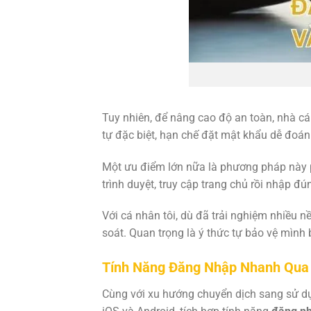
Tuy nhiên, để nâng cao độ an toàn, nhà cá
tự đặc biệt, hạn chế đặt mật khẩu dễ đoán.
Một ưu điểm lớn nữa là phương pháp này phù
trình duyệt, truy cập trang chủ rồi nhập đ
Với cá nhân tôi, dù đã trải nghiệm nhiều 
soát. Quan trọng là ý thức tự bảo vệ mình b
Tính Năng Đăng Nhập Nhanh Qua
Cùng với xu hướng chuyển dịch sang sử dụn