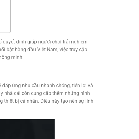
 quyết định giúp người chơi trải nghiệm
 nổi bật hàng đầu Việt Nam, việc truy cập
thông minh.
 đáp ứng nhu cầu nhanh chóng, tiện lợi và
đây nhà cái còn cung cấp thêm những hình
 thiết bị cá nhân. Điều này tạo nên sự linh