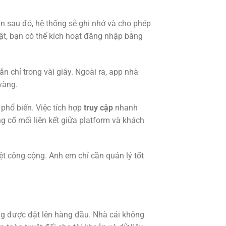
lần sau đó, hệ thống sẽ ghi nhớ và cho phép
ật, bạn có thể kích hoạt đăng nhập bằng
n chỉ trong vài giây. Ngoài ra, app nhà
vàng.
phổ biến. Việc tích hợp
truy cập
nhanh
g cố mối liên kết giữa platform và khách
ệt công cộng. Anh em chỉ cần quản lý tốt
ng được đặt lên hàng đầu. Nhà cái không