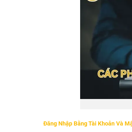
Đăng Nhập Bằng Tài Khoản Và Mậ