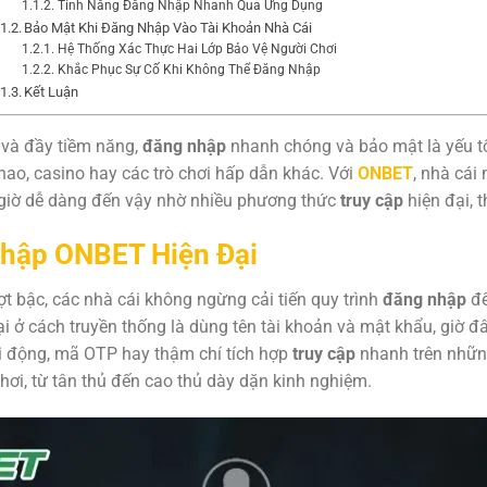
Tính Năng Đăng Nhập Nhanh Qua Ứng Dụng
Bảo Mật Khi Đăng Nhập Vào Tài Khoản Nhà Cái
Hệ Thống Xác Thực Hai Lớp Bảo Vệ Người Chơi
Khắc Phục Sự Cố Khi Không Thể Đăng Nhập
Kết Luận
g và đầy tiềm năng,
đăng nhập
nhanh chóng và bảo mật là yếu tố
o, casino hay các trò chơi hấp dẫn khác. Với
ONBET
, nhà cái
o giờ dễ dàng đến vậy nhờ nhiều phương thức
truy cập
hiện đại, 
hập ONBET Hiện Đại
t bậc, các nhà cái
không ngừng cải tiến quy trình
đăng nhập
để
i ở cách truyền thống là dùng tên tài khoản và mật khẩu, giờ 
i động, mã OTP hay thậm chí tích hợp
truy cập
nhanh trên những
hơi, từ tân thủ đến cao thủ dày dặn kinh nghiệm.