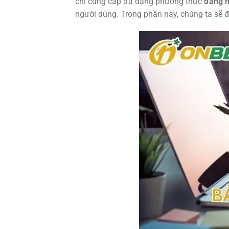
chỉ cung cấp đa dạng phương thức
đăng 
người dùng. Trong phần này, chúng ta sẽ đ